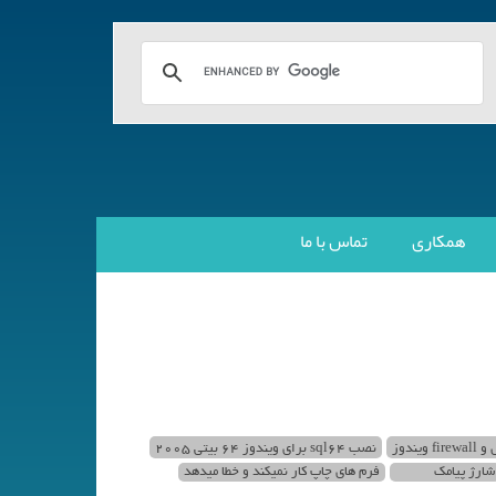
همکاری
تماس با ما
ویندوز
نصب sql64 برای ویندوز 64 بیتی 2005
شارژ پیامک
فرم های چاپ کار نمیکند و خطا میدهد